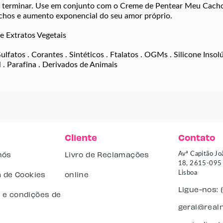
e terminar. Use em conjunto com o Creme de Pentear Meu Cacho
achos e aumento exponencial do seu amor próprio.
e Extratos Vegetais
lfatos . Corantes . Sintéticos . Ftalatos . OGMs . Silicone Insolú
 . Parafina . Derivados de Animais
Cliente
Contato
nós
Livro de Reclamações
Avª Capitão Jo
18, 2615-095 A
a de Cookies
online
Lisboa
Ligue-nos: 
 e condições de
geral@realn