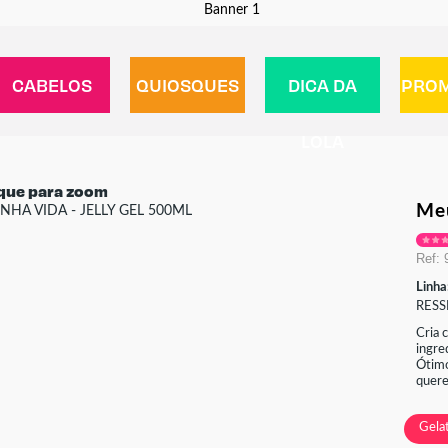
CABELOS
QUIOSQUES
DICA DA
PRO
LOLA
ique para zoom
meu
Ref: 
Linha
RES
Cria 
ingre
Ótimo
quere
Gela