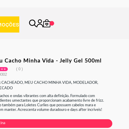
X
MOÇÕES
 cacho minha vida - jelly gel 500ml
0
9302
:
CACHEADO, MEU CACHO MINHA VIDA, MODELADOR,
SECADO
cachos e ondas vibrantes com alta definição. Formulado com
dientes umectantes que proporcionam acabamento livre de frizz.
 também para Loletes Curlies que possuem cabelos mara e
m manter. Acrescenta volume duradouro e days after incríveis!
tina