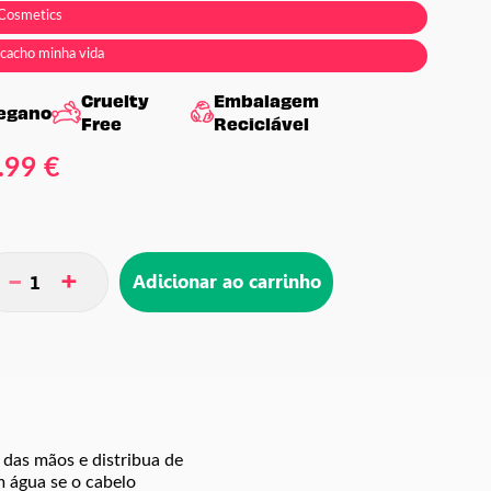
 Cosmetics
cacho minha vida
Cruelty
Embalagem
egano
Free
Reciclável
.99 €
-
+
Adicionar ao carrinho
das mãos e distribua de
m água se o cabelo