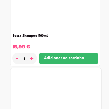
bossa shampoo 500ml
15,99
€
-
+
Adicionar ao carrinho