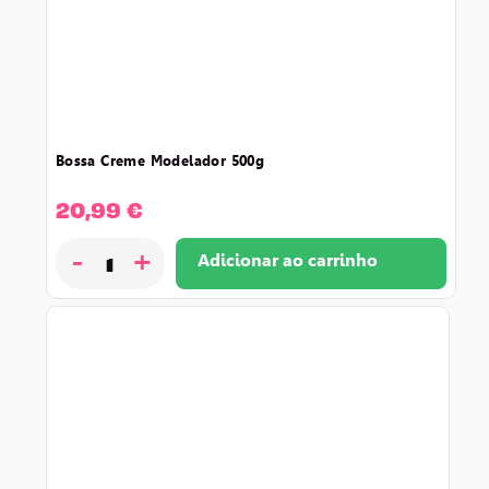
bossa creme modelador 500g
20,99
€
-
+
Adicionar ao carrinho