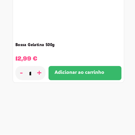
bossa gelatina 500g
12,99
€
-
+
Adicionar ao carrinho