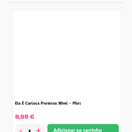
ela é carioca proteína 90ml – mini
9,99
€
-
+
Adicionar ao carrinho