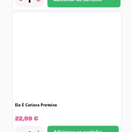
ela é carioca proteína
22,99
€
-
+
Adicionar ao carrinho