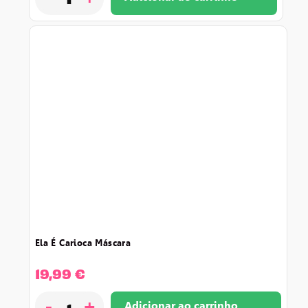
ela é carioca máscara
19,99
€
-
+
Adicionar ao carrinho