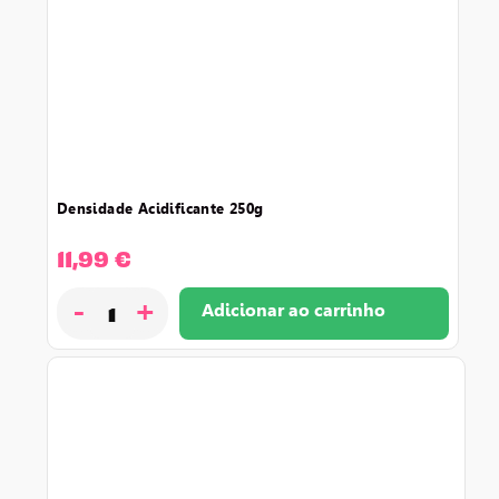
densidade acidificante 250g
11,99
€
-
+
Adicionar ao carrinho