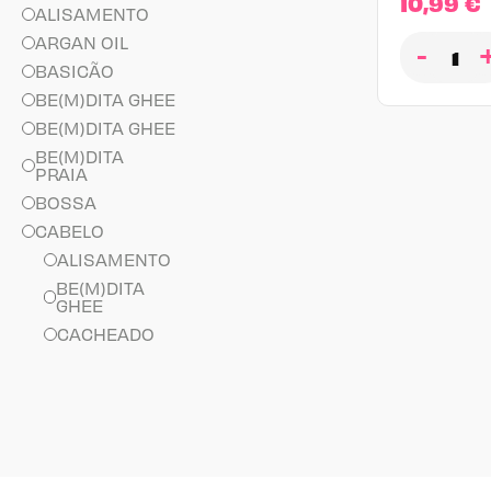
10,99
€
ALISAMENTO
ARGAN OIL
-
BASICÃO
BE(M)DITA GHEE
BE(M)DITA GHEE
BE(M)DITA
PRAIA
BOSSA
CABELO
ALISAMENTO
BE(M)DITA
GHEE
CACHEADO
CACHINHO
FELIZ
CHAMPÔ
CONDICIONADOR
CRESPO