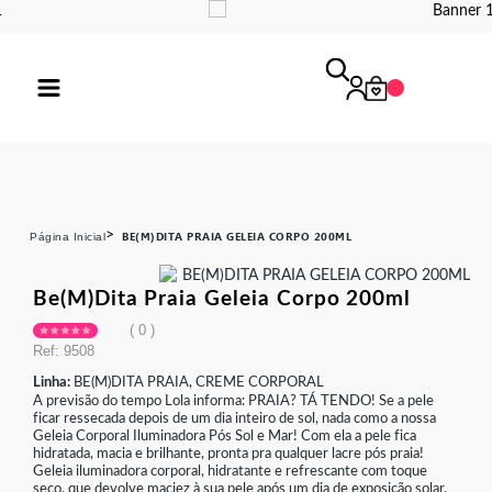
BE(M)DITA PRAIA GELEIA CORPO 200ML
página inicial
be(m)dita praia geleia corpo 200ml
0
Ref: 9508
Linha:
BE(M)DITA PRAIA, CREME CORPORAL
A previsão do tempo Lola informa: PRAIA? TÁ TENDO! Se a pele
ficar ressecada depois de um dia inteiro de sol, nada como a nossa
Geleia Corporal Iluminadora Pós Sol e Mar! Com ela a pele fica
hidratada, macia e brilhante, pronta pra qualquer lacre pós praia!
Geleia iluminadora corporal, hidratante e refrescante com toque
seco, que devolve maciez à sua pele após um dia de exposição solar.