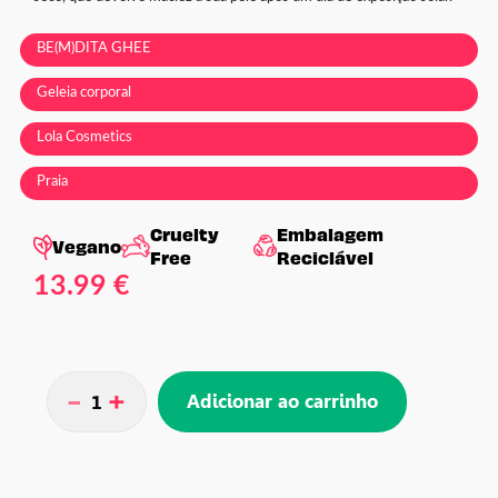
BE(M)DITA GHEE
Geleia corporal
Lola Cosmetics
Praia
Cruelty
Embalagem
Vegano
Free
Reciclável
13.99 €
-
+
Adicionar ao carrinho