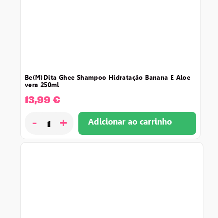
be(m)dita ghee shampoo hidratação banana e aloe
vera 250ml
13,99
€
-
+
Adicionar ao carrinho