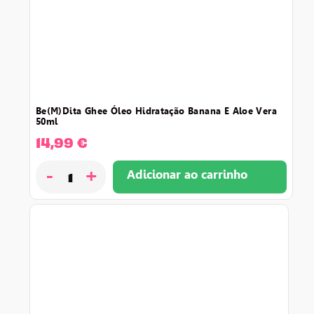
be(m)dita ghee óleo hidratação banana e aloe vera
50ml
14,99
€
-
+
Adicionar ao carrinho