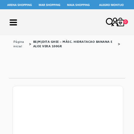
0
X
BE(M)DITA GHEE – MÁSC. HIDRATACAO BANANA E
página
ALOE VERA 100GR
inicial