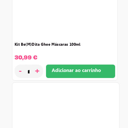
kit be(m)dita ghee máscaras 100ml
30,99
€
-
+
Adicionar ao carrinho