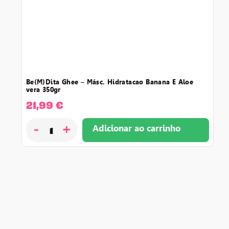
be(m)dita ghee – másc. hidratacao banana e aloe
vera 350gr
21,99
€
-
+
Adicionar ao carrinho