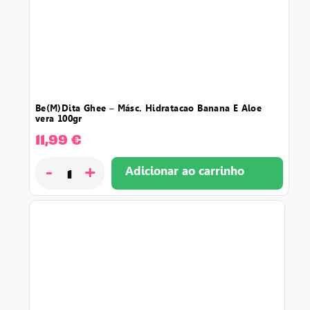
be(m)dita ghee – másc. hidratacao banana e aloe
vera 100gr
11,99
€
-
+
Adicionar ao carrinho