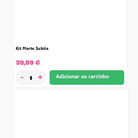
kit morte subita
39,99
€
-
+
Adicionar ao carrinho