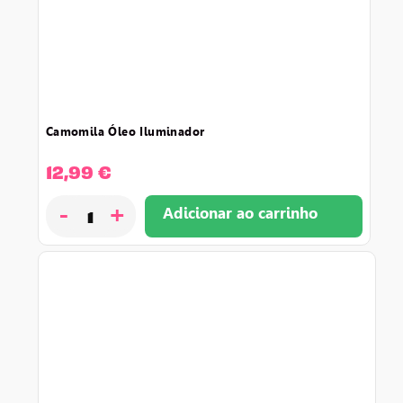
camomila óleo iluminador
12,99
€
-
+
Adicionar ao carrinho