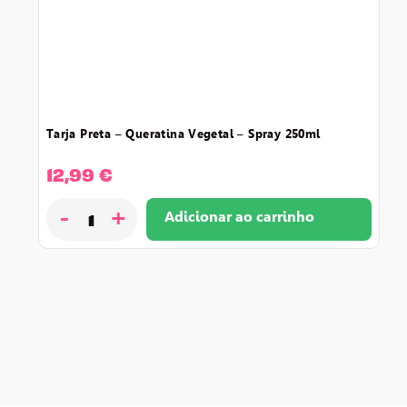
tarja preta – queratina vegetal – spray 250ml
12,99
€
-
+
Adicionar ao carrinho